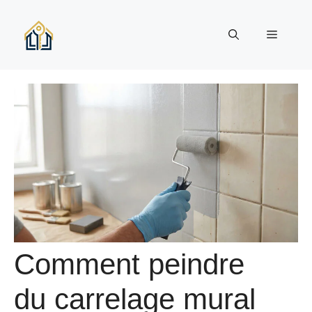
Aller
au
Menu
contenu
Comment peindre
du carrelage mural