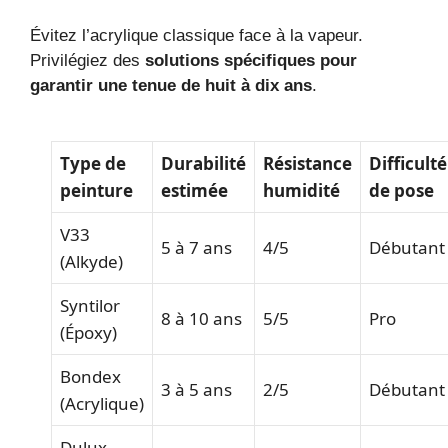
Évitez l’acrylique classique face à la vapeur.
Privilégiez des
solutions spécifiques pour
garantir une tenue de huit à dix ans
.
Type de
Durabilité
Résistance
Difficulté
peinture
estimée
humidité
de pose
V33
5 à 7 ans
4/5
Débutant
(Alkyde)
Syntilor
8 à 10 ans
5/5
Pro
(Époxy)
Bondex
3 à 5 ans
2/5
Débutant
(Acrylique)
Dulux