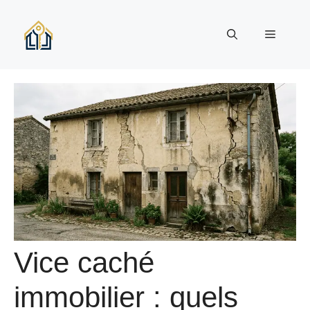
Aller
au
Menu
contenu
Vice caché
immobilier : quels